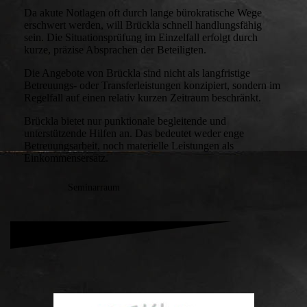
Da akute Notlagen oft durch lange bürokratische Wege
erschwert werden, will Brückla schnell handlungsfähig
sein. Die Situationsprüfung im Einzelfall erfolgt durch
kurze, präzise Absprachen der Beteiligten.
Die Angebote von Brückla sind nicht als langfristige
Betreuungs- oder Transferleistungen konzipiert, sondern im
Regelfall auf einen relativ kurzen Zeitraum beschränkt.
Brückla bietet nur punktionale begleitende und
unterstützende Hilfen an. Das bedeutet weder enge
Betreuungsarbeit, noch materielle Leistungen als
Einkommensersatz.
Seminarraum