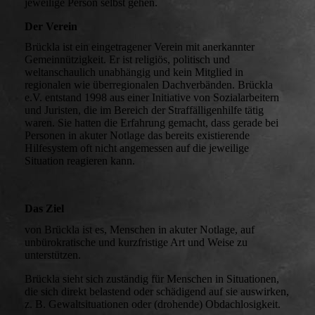
jeweilige Person selbst gehen.
Der Verein
Brückla ist ein eingetragener Verein mit anerkannter
Gemeinnützigkeit. Er ist religiös, politisch und
weltanschaulich unabhängig und kein Mitglied in
regionalen wie überregionalen Dachverbänden. Brückla
e.V. entstand 1998 aus einer Initiative von Sozialarbeitern
und Juristen, die im Bereich der Straffälligenhilfe tätig
waren. Sie hatten die Erfahrung gemacht, dass gerade bei
Personen in akuter Notlage das bereits existierende
Hilfesystem oft nicht angemessen auf die jeweilige
Situation reagieren kann.
Das Ziel
von Brückla ist es, Menschen in akuter Notlage, auf
unbürokratische und kurzfristige Art und Weise zu
unterstützen.
Brückla sieht sich zuständig für Menschen in Situationen,
die sich direkt belastend oder schädigend auf sie auswirken,
z. B. Gewaltsituationen oder (drohende) Obdachlosigkeit.