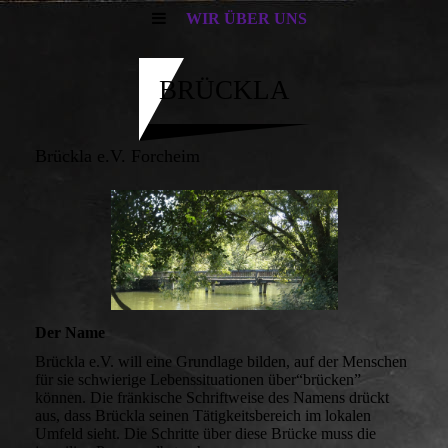
WIR ÜBER UNS
BRÜCKLA
Brückla e.V. Forcheim
Der Name
Brückla e.V. will eine Grundlage bilden, auf der Menschen
für sie schwierige Lebenssituationen über“brücken”
können. Die fränkische Schriftweise des Namens drückt
aus, dass Brückla seinen Tätigkeitsbereich im lokalen
Umfeld sieht. Die Schritte über diese Brücke muss die