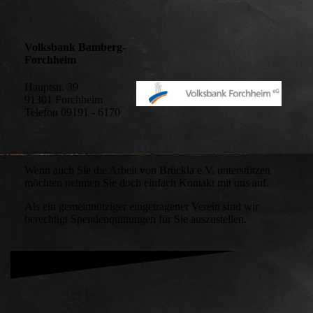
Volksbank Bamberg-
Forchheim
Hauptstr. 39
91301 Forchheim
Telefon 09191 - 6170
Wenn auch Sie die Arbeit von Brückla e.V. unterstützen
möchten nehmen Sie doch einfach Kontakt mit uns auf.
Als ein gemeinnütziger eingetragener Verein sind wir
berechtigt Spendenquittungen für Sie auszustellen.