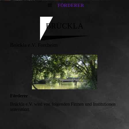
FÖRDERER
BRÜCKLA
Brückla e.V. Forcheim
Förderer
Brückla e.V. wird von folgenden Firmen und Institutionen
unterstützt.