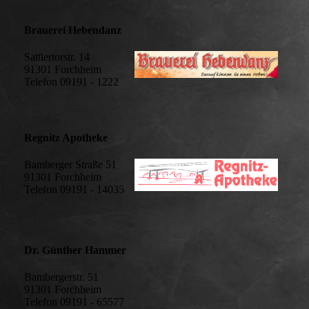
Brauerei Hebendanz
Sattlertorstr. 14
91301 Forchheim
Telefon 09191 - 1222
Regnitz Apotheke
Bamberger Straße 51
91301 Forchheim
Telefon 09191 - 14035
Dr. Günther Hammer
Bambergerstr. 51
91301 Forchheim
Telefon 09191 - 65577